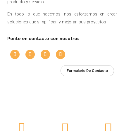
producto y servicio.
En todo lo que hacemos, nos esforzamos en crear
soluciones que simplifican y mejoran sus proyectos
Ponte en contacto con nosotros
L
F
T
G
i
a
w
o
n
c
i
o
k
e
t
g
e
b
t
l
Formulario De Contacto
d
o
e
e
i
o
r
n
k
-
-
i
f
n