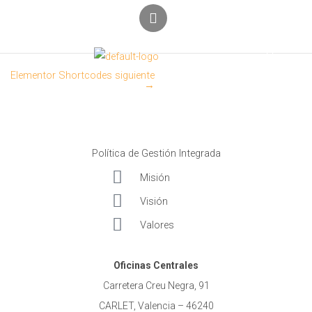
Ir
L
i
al
n
contenido
Menú
k
e
Elementor Shortcodes siguiente
d
→
i
n
Política de Gestión Integrada
Misión
Visión
Valores
Oficinas Centrales
Carretera Creu Negra, 91
CARLET, Valencia – 46240