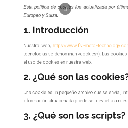
Ir
L
Marketing
Estadísticas
Esta política de cookies fue actualizada por últ
i
al
Europeo y Suiza.
n
contenido
k
1. Introducción
e
d
i
Nuestra web,
https://www.fivi-metal-technology.c
n
tecnologías se denominan «cookies»). Las cookies
el uso de cookies en nuestra web.
2. ¿Qué son las cookies
Una cookie es un pequeño archivo que se envía junt
información almacenada puede ser devuelta a nuestro
3. ¿Qué son los scripts?