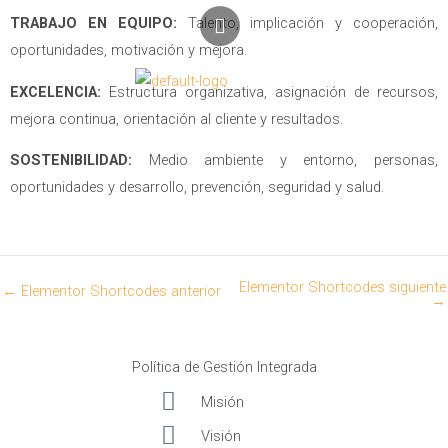
Ir
L
TRABAJO EN EQUIPO:
Talento, implicación y cooperación,
i
al
oportunidades, motivación y mejora.
n
contenido
Menú
k
EXCELENCIA:
Estructura organizativa, asignación de recursos,
e
d
mejora continua, orientación al cliente y resultados.
i
n
SOSTENIBILIDAD:
Medio ambiente y entorno, personas,
oportunidades y desarrollo, prevención, seguridad y salud.
Elementor Shortcodes siguiente
←
Elementor Shortcodes anterior
→
Política de Gestión Integrada
Misión
Visión