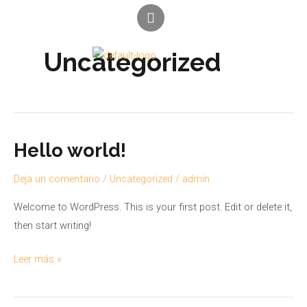
Ir
L
i
al
n
contenido
Menú
k
Uncategorized
e
d
i
n
Hello world!
Hello
world!
Deja un comentario
/
Uncategorized
/
admin
Welcome to WordPress. This is your first post. Edit or delete it,
then start writing!
Leer más »